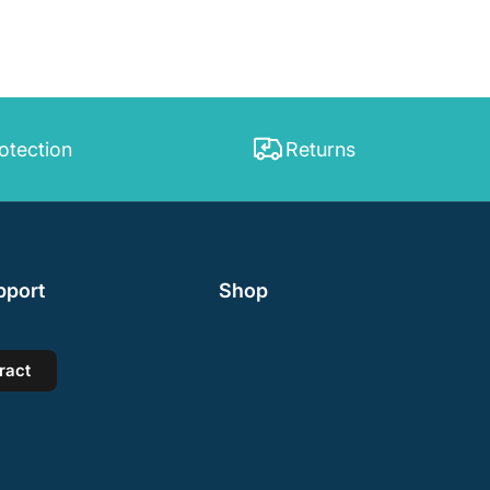
otection
Returns
pport
Shop
ract