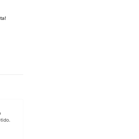
ta!
o
tido.