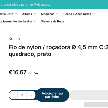
 processados a partir de 17 de agosto.
Visualização
hicle Care
Alfaias
Máquinas
Peças e Acessórios
rápida
quipamentos de Jardim
Sistema de Rega
Kramp
Fio de nylon / roçadora Ø 4,5 mm C:
quadrado, preto
€16,67
Preço
inc. IVA
normal
Adicionar ao
Diminuir quantidade para Fio de nylon / roçadora Ø 4,5 mm C:26 cm, quadrado, preto
Aumentar quantidade para Fio de nylon / roçadora Ø 4,5 mm C:26 cm, quadrado, preto
−
+
carrinho
Quantidade