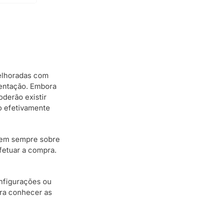
elhoradas com
esentação. Embora
oderão existir
o efetivamente
ecem sempre sobre
fetuar a compra.
onfigurações ou
ara conhecer as