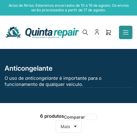
Pular
Aviso de férias: Estaremos encerrados de 10 a 16 de agosto. Os envios
para
serão processados a partir de 17 de agosto.
o
conteúdo
Abrir
mini
carrinho
Anticongelante
O uso de
anticongelante
é importante para o
funcionamento de qualquer veículo.
6 produtos
Comparar
C
l