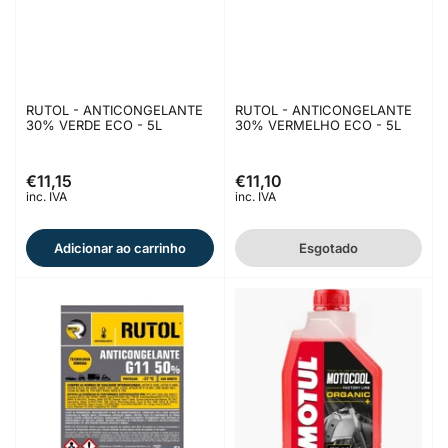
RUTOL - ANTICONGELANTE
RUTOL - ANTICONGELANTE
30% VERDE ECO - 5L
30% VERMELHO ECO - 5L
€11,15
€11,10
Preço
Preço
inc. IVA
inc. IVA
normal
normal
Adicionar ao carrinho
Esgotado