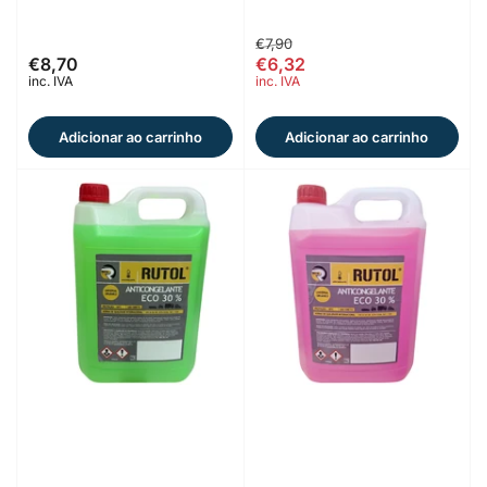
Preço
Preço
€7,90
€8,70
€6,32
Preço
normal
em
inc. IVA
inc. IVA
normal
oferta
Adicionar ao carrinho
Adicionar ao carrinho