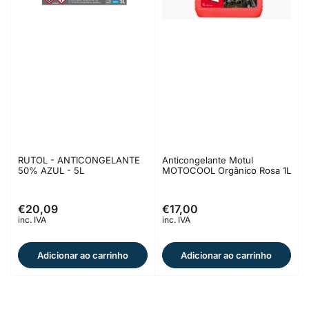
RUTOL - ANTICONGELANTE
Anticongelante Motul
50% AZUL - 5L
MOTOCOOL Orgânico Rosa 1L
€20,09
€17,00
Preço
Preço
inc. IVA
inc. IVA
normal
normal
Adicionar ao carrinho
Adicionar ao carrinho