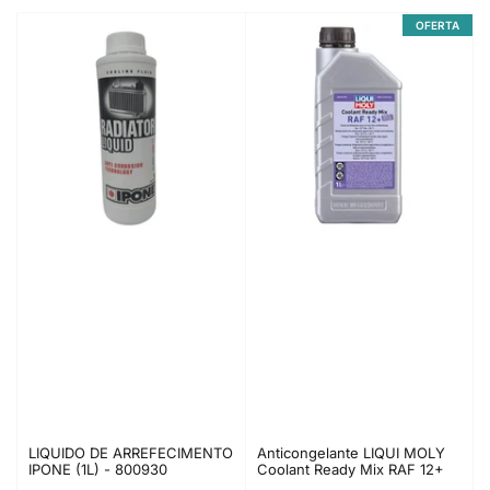
a
OFERTA
s
s
i
f
i
c
a
r
p
o
r
:
LIQUIDO DE ARREFECIMENTO
Anticongelante LIQUI MOLY
IPONE (1L) - 800930
Coolant Ready Mix RAF 12+